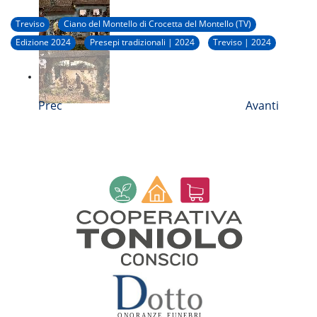
Treviso
Ciano del Montello di Crocetta del Montello (TV)
Edizione 2024
Presepi tradizionali | 2024
Treviso | 2024
Prec
Avanti